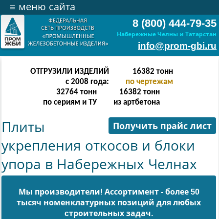
≡
меню сайта
8 (800) 444-79-35
Набережные Челны и Татарстан
info@prom-gbi.ru
ОТГРУЗИЛИ ИЗДЕЛИЙ
32766
тонн
с 2008 года:
по чертежам
65532
тонн
32766
тонн
по сериям и ТУ
из артбетона
Плиты
Получить прайс лист
укрепления откосов и блоки
упора в Набережных Челнах
Мы производители! Ассортимент - более 50
тысяч номенклатурных позиций для любых
cтроительных задач.