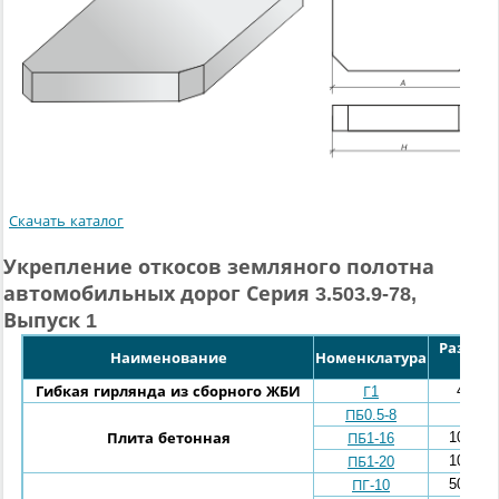
Скачать каталог
Укрепление откосов земляного полотна
автомобильных дорог Серия 3.503.9-78,
Выпуск 1
Размеры 
Наименование
Номенклатура
м
4388*
Гибкая гирлянда из сборного ЖБИ
Г1
500*5
ПБ0.5-8
1000*1
Плита бетонная
ПБ1-16
1000*1
ПБ1-20
5000*2
ПГ-10