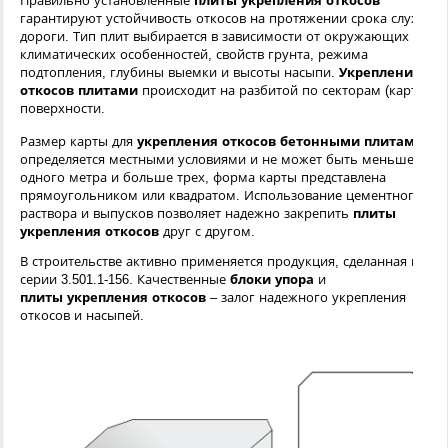
Правильно установленные
плиты укрепления откосов
гарантируют устойчивость откосов на протяжении срока службы
дороги. Тип плит выбирается в зависимости от окружающих
климатических особенностей, свойств грунта, режима
подтопления, глубины выемки и высоты насыпи.
Укрепление
откосов плитами
происходит на разбитой по секторам (картам)
поверхности.
Размер карты для
укрепления откосов бетонными плитами
определяется местными условиями и не может быть меньше
одного метра и больше трех, форма карты представлена
прямоугольником или квадратом. Использование цементного
раствора и выпусков позволяет надежно закрепить
плиты
укрепления откосов
друг с другом.
В строительстве активно применяется продукция, сделанная по
серии 3.501.1-156. Качественные
блоки упора
и
плиты укрепления откосов
– залог надежного укрепления
откосов и насыпей.