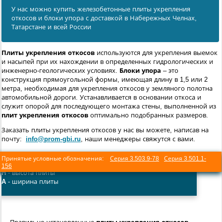
У нас можно купить железобетонные плиты укрепления
откосов и блоки упора с доставкой в Набережных Челнах,
Татарстане и всей России
Плиты укрепления откосов
используются для укрепления выемок
и насыпей при их нахождении в определенных гидрологических и
инженерно-геологических условиях.
Блоки упора
– это
конструкция прямоугольной формы, имеющая длину в 1,5 или 2
метра, необходимая для укрепления откосов у земляного полотна
автомобильной дороги. Устанавливается в основании откоса и
служит опорой для последующего монтажа стены, выполненной из
плит укрепления откосов
оптимально подобранных размеров.
Заказать плиты укрепления откосов у нас вы можете, написав на
почту:
info@prom-gbi.ru
, наши менеджеры свяжутся с вами.
Принятые условные обозначения:
Серия 3.503.9-78
Серия 3.501.1-
156
H
- высота плиты
A
- ширина плиты