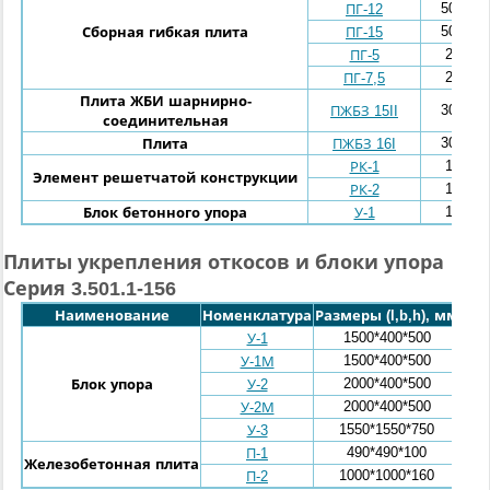
5000*2
ПГ-12
5000*2
Сборная гибкая плита
ПГ-15
2400*2
ПГ-5
2400*2
ПГ-7,5
Плита ЖБИ шарнирно-
3000*2
ПЖБЗ 15II
соединительная
3000*1
Плита
ПЖБЗ 16I
1000*1
РК-1
Элемент решетчатой конструкции
1000*1
РК-2
1000*4
Блок бетонного упора
У-1
Плиты укрепления откосов и блоки упора
Серия 3.501.1-156
Наименование
Номенклатура
Размеры (l,b,h), мм
Объ
1500*400*500
У-1
1500*400*500
У-1М
2000*400*500
Блок упора
У-2
2000*400*500
У-2М
1550*1550*750
У-3
490*490*100
П-1
Железобетонная плита
1000*1000*160
П-2