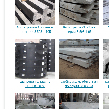
Блоки ригелей и стенок
Блок крыла К1 К2 по
по серии 3.503.1-105
серии 3.503.1-95
Шандора кольца по
Стойка железобетонная
Бл
ГОСТ-8020-80
по серии 3.503.-23