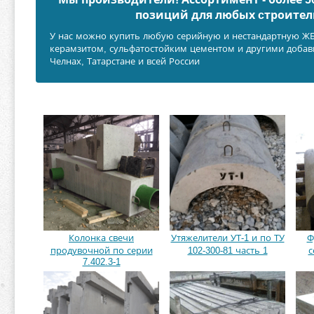
позиций для любых cтроител
У нас можно купить любую серийную и нестандартную ЖБИ
керамзитом, сульфатостойким цементом и другими добав
Челнах, Татарстане и всей России
Колонка свечи
Утяжелители УТ-1 и по ТУ
Ф
продувочной по серии
102-300-81 часть 1
с
7.402.3-1