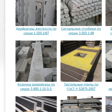
Диафрагмы жесткости по
Сигнальные столбики по
серии 1.020-1/87
серии 3.503.1-89
с
Колонна резервуара по
Тактильные плиты по
серии 3.900.1-10.0-3.
ГОСТ Р 52875-2007
ле