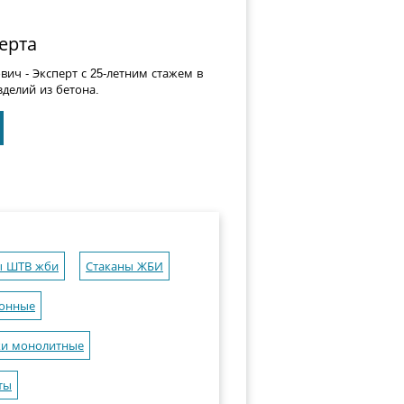
ерта
ович
- Эксперт с 25-летним стажем в
делий из бетона.
 ШТВ жби
Стаканы ЖБИ
тонные
ки монолитные
ты