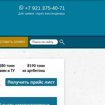
+7 921 375-40-71
Для заявок через мессенджеры
СТАВИТЬ ЗАЯВКУ
068
тонн
65534
тонн
иям и ТУ
из артбетона
х
Получить прайс лист
50 тысяч номенклатурных