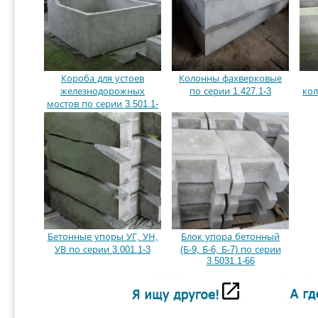
Короба для устоев
Колонны фахверковые
железнодорожных
по серии 1.427.1-3
кол
мостов по серии 3.501.1-
167
Бетонные упоры УГ, УН,
Блок упора бетонный
УВ по серии 3.001.1-3
(Б-9, Б-6, Б-7) по серии
3.5031.1-66