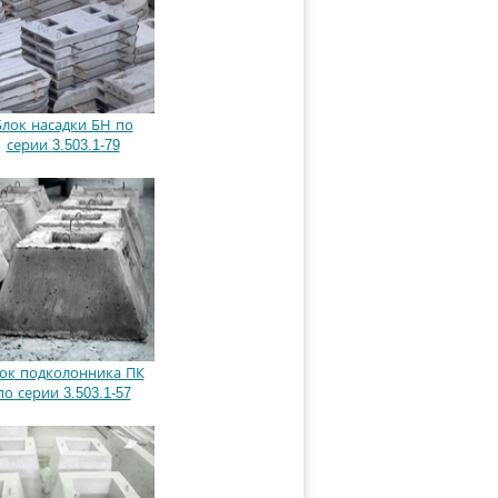
Блок насадки БН по
серии 3.503.1-79
ок подколонника ПК
по серии 3.503.1-57