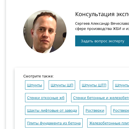
Консультация эксп
Сергеев Александр Вячеслав
сфере производства ЖБИ и из
Задать вопрос эксперту
Смотрите также:
Шпунты
Шпунты ШП
Шпунты ШТП
Шпунты
Стенки откосные жб
Стенки бетонные и железобе
Шахты лифтовые от завода
Ростверки
Роствер
Плиты фундамента из бетона
Железобетонные пли