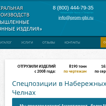
8 (800) 444-79-35
Набережные Челны и Татарстан
info@prom-gbi.ru
О
КАТАЛОГ
УСЛУГИ
ОТЗЫВЫ
КОНТАКТЫ
ОТГРУЗИЛИ ИЗДЕЛИЙ
65534
тонн
131
с 2008 года:
по чертежам
по сер
Спецпозиции в Набережны
Челнах
Мы производители! Ассортимент - более 