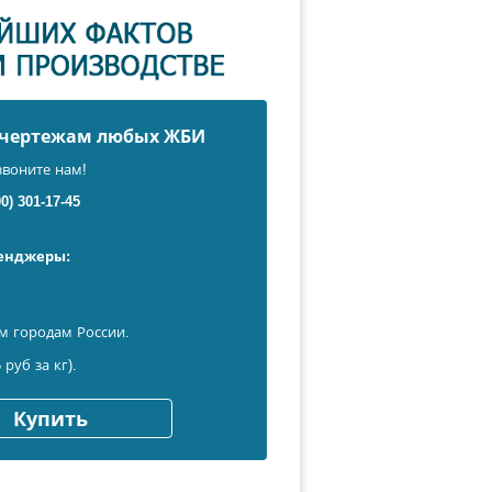
о чертежам любых ЖБИ
звоните нам!
00) 301-17-45
сенджеры:
м городам России.
 руб за кг).
Купить