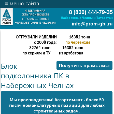
≡
меню сайта
8 (800) 444-79-35
Набережные Челны и Татарстан
info@prom-gbi.ru
ОТГРУЗИЛИ ИЗДЕЛИЙ
32766
тонн
с 2008 года:
по чертежам
65532
тонн
32766
тонн
по сериям и ТУ
из артбетона
Блок
Получить прайс лист
подколонника ПК в
Набережных Челнах
Мы производители! Ассортимент - более 50
тысяч номенклатурных позиций для любых
cтроительных задач.