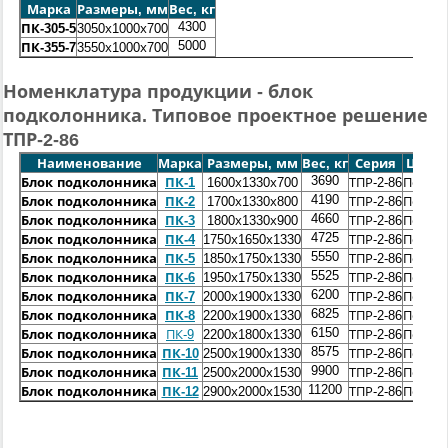
Марка
Размеры, мм
Вес, кг
4300
ПК-305-5
3050х1000х700
5000
ПК-355-7
3550х1000х700
Номенклатура продукции - блок
подколонника. Типовое проектное решение
ТПР-2-86
Наименование
Марка
Размеры, мм
Вес, кг
Серия
Цена,
3690
Блок подколонника
ПК-1
1600х1330х700
ТПР-2-86
По зап
4190
Блок подколонника
ПК-2
1700х1330х800
ТПР-2-86
По зап
4660
Блок подколонника
ПК-3
1800х1330х900
ТПР-2-86
По зап
4725
Блок подколонника
ПК-4
1750х1650х1330
ТПР-2-86
По зап
5550
Блок подколонника
ПК-5
1850х1750х1330
ТПР-2-86
По зап
5525
Блок подколонника
ПК-6
1950х1750х1330
ТПР-2-86
По зап
6200
Блок подколонника
ПК-7
2000х1900х1330
ТПР-2-86
По зап
6825
Блок подколонника
ПК-8
2200х1900х1330
ТПР-2-86
По зап
6150
Блок подколонника
ПК-9
2200х1800х1330
ТПР-2-86
По зап
8575
Блок подколонника
ПК-10
2500х1900х1330
ТПР-2-86
По зап
9900
Блок подколонника
ПК-11
2500х2000х1530
ТПР-2-86
По зап
11200
Блок подколонника
ПК-12
2900х2000х1530
ТПР-2-86
По зап