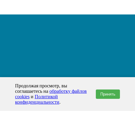
Продолжая просмотр, вы
соглашаетесь на
обработку файлов
Принять
cookies
и
Политикой
конфиденциальности
.
+7(800)444-79-35
звонок по России бесплатный