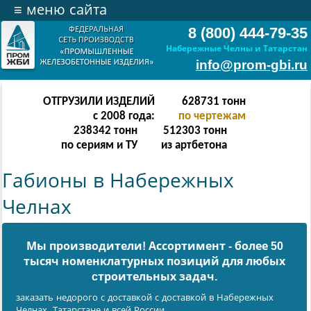
≡
меню сайта
8 (800) 444-79-35
Набережные Челны и Татарстан
info@prom-gbi.ru
ОТГРУЗИЛИ ИЗДЕЛИЙ
628731
тонн
с 2008 года:
по чертежам
238342
тонн
512303
тонн
по сериям и ТУ
из артбетона
Габионы в Набережных
Челнах
Мы производители! Ассортимент - более 50
тысяч номенклатурных позиций для любых
cтроительных задач.
заказать недорого с доставкой с доставкой в Набережных
Челнах, Татарстане и всей России