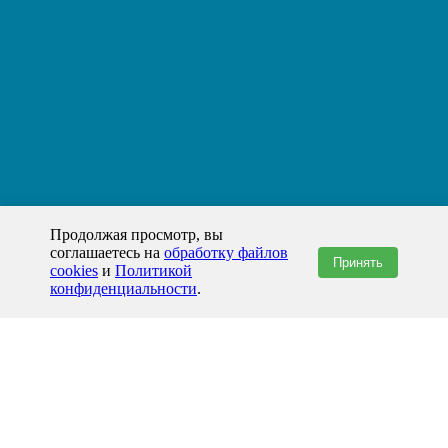
Продолжая просмотр, вы
соглашаетесь на
обработку файлов
Принять
cookies
и
Политикой
конфиденциальности
.
+7(800)444-79-35
звонок по России бесплатный
+7 (812) 565-17-28
ООО "ЖБИ и Архитектура" © 2008-2026