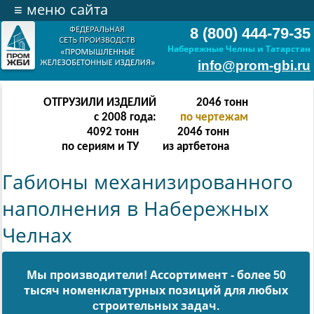
≡
меню сайта
8 (800) 444-79-35
Набережные Челны и Татарстан
info@prom-gbi.ru
ОТГРУЗИЛИ ИЗДЕЛИЙ
4094
тонн
с 2008 года:
по чертежам
8188
тонн
4094
тонн
по сериям и ТУ
из артбетона
Габионы механизированного
наполнения в Набережных
Челнах
Мы производители! Ассортимент - более 50
тысяч номенклатурных позиций для любых
cтроительных задач.