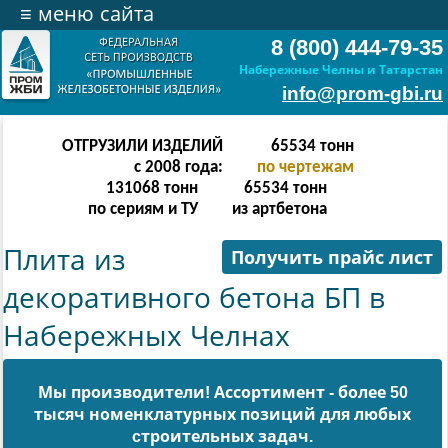
≡
меню сайта
8 (800) 444-79-35
Набережные Челны и Татарстан
info@prom-gbi.ru
ОТГРУЗИЛИ ИЗДЕЛИЙ
131070
тонн
с 2008 года:
по чертежам
238342
тонн
131070
тонн
по сериям и ТУ
из артбетона
Плита из
Получить прайс лист
декоративного бетона БП в
Набережных Челнах
Мы производители! Ассортимент - более 50
тысяч номенклатурных позиций для любых
cтроительных задач.