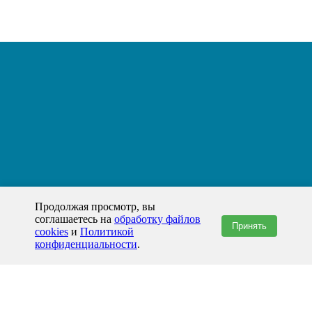
Продолжая просмотр, вы
соглашаетесь на
обработку файлов
Принять
cookies
и
Политикой
конфиденциальности
.
+7(800)444-79-35
звонок по России бесплатный