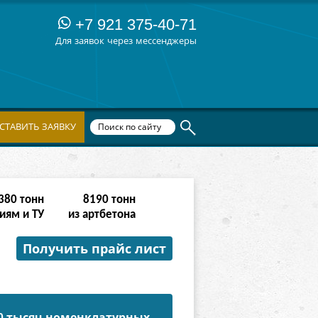
+7 921 375-40-71
Для заявок через мессенджеры
СТАВИТЬ ЗАЯВКУ
764
тонн
16382
тонн
иям и ТУ
из артбетона
Получить прайс лист
50 тысяч номенклатурных