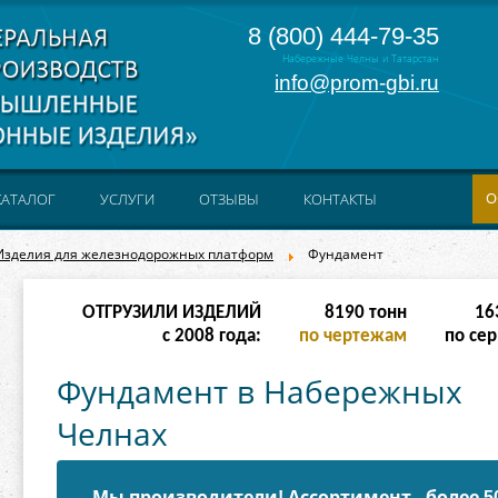
8 (800) 444-79-35
Набережные Челны и Татарстан
info@prom-gbi.ru
О
КАТАЛОГ
УСЛУГИ
ОТЗЫВЫ
КОНТАКТЫ
Изделия для железнодорожных платформ
Фундамент
ОТГРУЗИЛИ ИЗДЕЛИЙ
16382
тонн
32
с 2008 года:
по чертежам
по сер
Фундамент в Набережных
Челнах
Мы производители! Ассортимент - более 