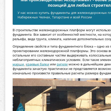
позиций для любых cтроител
У нас можно купить фундаменты для железнодорожных пл
Набережных Челнах, Татарстане и всей России
В строительстве железнодорожных платформ могут использо
фундамента. Все зависит от особенностей местности, на кото
рельефа, вида грунта, климата, наличие дополнительных со
Определение свойств и типа фундаментного блока – одно из п
проектировании железнодорожной платформы. Это основа в
остальным его составным частям выдерживать колоссальные
неблагоприятных климатических условиях. Если такие элеме
марши
,
краевые балки
или
ригели
можно в дальнейшем демо
фундамента зачастую практически не представляется возмож
изначально произвести правильные расчеты размера фундаме