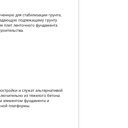
ченную для стабилизации грунта,
редающую подлежащему грунту
ие плит ленточного фундамента
роительства.
остройки и служат альтернативой
ключительно из тяжелого бетона
м элементом фундамента и
жной платформы.