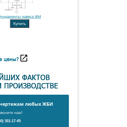
Фундаменты навеса ФМ
Купить
о чертежам любых ЖБИ
звоните нам!
00) 301-17-45