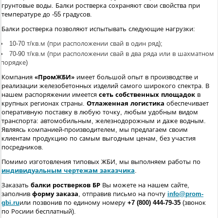
грунтовые воды. Балки ростверка сохраняют свои свойства при
температуре до -55 градусов.
Балки ростверка позволяют испытывать следующие нагрузки:
10-70 т/кв.м (при расположении свай в один ряд);
70-90 т/кв.м (при расположении свай в два ряда или в шахматном
порядке)
Компания
«ПромЖБИ»
имеет большой опыт в производстве и
реализации железобетонных изделий самого широкого спектра. В
нашем распоряжении имеется
сеть собственных площадок
в
крупных регионах страны.
Отлаженная логистика
обеспечивает
оперативную поставку в любую точку, любым удобным видом
транспорта: автомобильным, железнодорожным и даже водным.
Являясь компанией-производителем, мы предлагаем своим
клиентам продукцию по самым выгодным ценам, без участия
посредников.
Помимо изготовления типовых ЖБИ, мы выполняем работы по
индивидуальным чертежам заказчика
.
Заказать
балки ростверков БР
Вы можете на нашем сайте,
заполнив
форму заказа
, отправив письмо на почту
info@prom-
gbi.ru
или позвонив по единому номеру
+7 (800) 444-79-35
(звонок
по Росиии бесплатный).