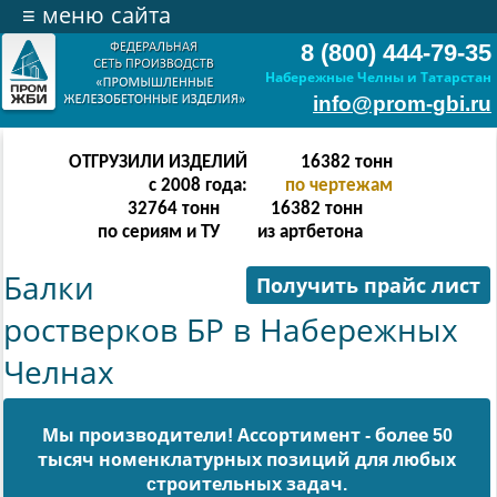
≡
меню сайта
8 (800) 444-79-35
Набережные Челны и Татарстан
info@prom-gbi.ru
ОТГРУЗИЛИ ИЗДЕЛИЙ
32766
тонн
с 2008 года:
по чертежам
65532
тонн
32766
тонн
по сериям и ТУ
из артбетона
Балки
Получить прайс лист
ростверков БР в Набережных
Челнах
Мы производители! Ассортимент - более 50
тысяч номенклатурных позиций для любых
cтроительных задач.