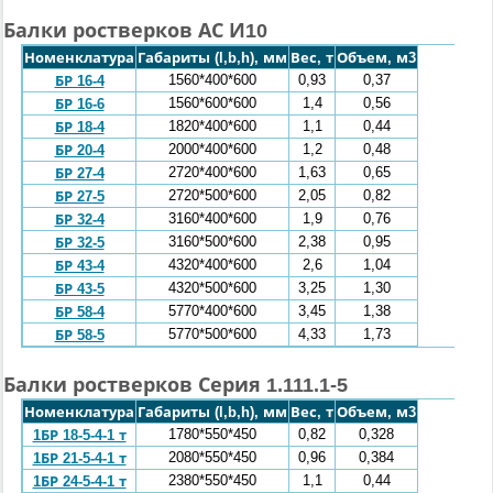
Балки ростверков АС И10
Номенклатура
Габариты (l,b,h), мм
Вес, т
Объем, м3
1560*400*600
0,93
0,37
БР 16-4
1560*600*600
1,4
0,56
БР 16-6
1820*400*600
1,1
0,44
БР 18-4
2000*400*600
1,2
0,48
БР 20-4
2720*400*600
1,63
0,65
БР 27-4
2720*500*600
2,05
0,82
БР 27-5
3160*400*600
1,9
0,76
БР 32-4
3160*500*600
2,38
0,95
БР 32-5
4320*400*600
2,6
1,04
БР 43-4
4320*500*600
3,25
1,30
БР 43-5
5770*400*600
3,45
1,38
БР 58-4
5770*500*600
4,33
1,73
БР 58-5
Балки ростверков Серия 1.111.1-5
Номенклатура
Габариты (l,b,h), мм
Вес, т
Объем, м3
1780*550*450
0,82
0,328
1БР 18-5-4-1 т
2080*550*450
0,96
0,384
1БР 21-5-4-1 т
2380*550*450
1,1
0,44
1БР 24-5-4-1 т