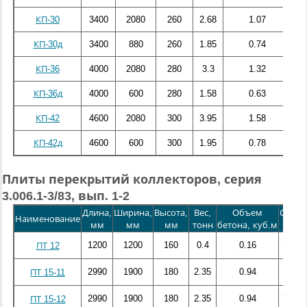
КП-30
3400
2080
260
2.68
1.07
131
КП-30д
3400
880
260
1.85
0.74
52
КП-36
4000
2080
280
3.3
1.32
202
КП-36д
4000
600
280
1.58
0.63
47
КП-42
4600
2080
300
3.95
1.58
289
КП-42д
4600
600
300
1.95
0.78
68
Плиты перекрытий коллекторов, серия
3.006.1-3/83, вып. 1-2
Длина,
Ширина,
Высота,
Вес,
Объем
Сталь,
Наименование
мм
мм
мм
тонн
бетона, куб.м
кг
1200
1200
160
0.4
0.16
12.45
ПТ 12
2990
1900
180
2.35
0.94
67.9
ПТ 15-11
2990
1900
180
2.35
0.94
71.59
ПТ 15-12