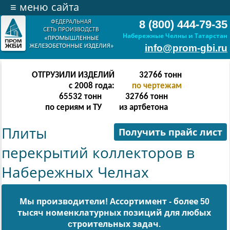
≡
меню сайта
8 (800) 444-79-35
Набережные Челны и Татарстан
info@prom-gbi.ru
ОТГРУЗИЛИ ИЗДЕЛИЙ
65534
тонн
с 2008 года:
по чертежам
131068
тонн
65534
тонн
по сериям и ТУ
из артбетона
Плиты
Получить прайс лист
перекрытий коллекторов в
Набережных Челнах
Мы производители! Ассортимент - более 50
тысяч номенклатурных позиций для любых
cтроительных задач.