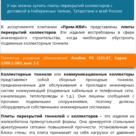
У нас можно купить плиты перекрытий коллекторов с
доставкой в Набережных Челнах, Татарстане и всей России
В ассортименте компании
«Пром-ЖБИ»
представлены
плиты
перекрытий коллекторов
. Эти изделия востребованы в сфере
инженерного строительства, когда необходимо обустроить
подземные коллекторные тоннели.
Принятые условные обозначения:
Альбом РК 1101-87
,
Серия
3.006.1-3/83, вып. 1-2
Коллекторные тоннели
или
коммуникационные коллекторы
представляют собой сборные проходные тоннели,
предназначенные для обслуживания и прокладки инженерных
систем коммуникаций (подземные кабельные и телефонные сети,
канализации, теплопроводы и т.д.). Они лишены сообщения с
прочими подземными сооружениями, поэтому должны
оборудоваться собственными инженерными системами.
Плиты перекрытий тоннелей
и
коллекторов
– это изделия из
железобетона прямоугольной формы. Она армируется стальными
арматурными сетками повышенной прочности. Установленная на
блоки стены, эта плита принимает на себя нагрузки от давления