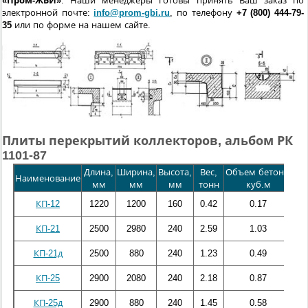
«Пром-ЖБИ»
. Наши менеджеры готовы принять Ваш заказ по
электронной почте:
info@prom-gbi.ru
, по телефону
+7 (800) 444-79-
35
или по форме на нашем сайте.
Плиты перекрытий коллекторов, альбом РК
1101-87
Длина,
Ширина,
Высота,
Вес,
Объем бетона,
Ста
Наименование
мм
мм
мм
тонн
куб.м
к
КП-12
1220
1200
160
0.42
0.17
16
КП-21
2500
2980
240
2.59
1.03
105
КП-21д
2500
880
240
1.23
0.49
19
КП-25
2900
2080
240
2.18
0.87
102
КП-25д
2900
880
240
1.45
0.58
28