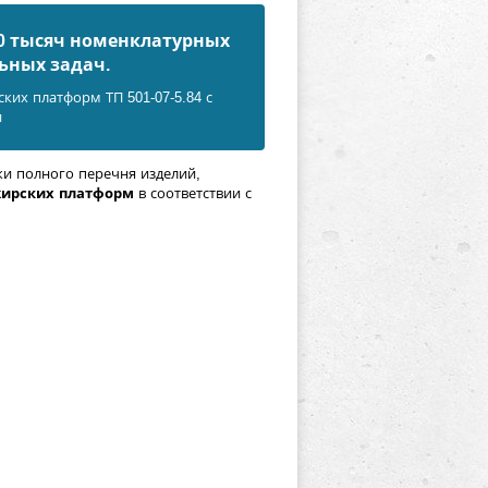
50 тысяч номенклатурных
ьных задач.
их платформ ТП 501-07-5.84 с
и
ки полного перечня изделий,
жирских платформ
в соответствии с