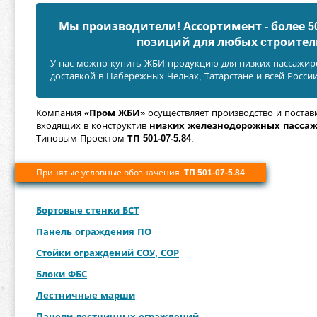
Мы производители! Ассортимент - более 
позиций для любых cтроител
У нас можно купить ЖБИ продукцию для низких пассажирск
доставкой в Набережных Челнах, Татарстане и всей Росси
Компания
«Пром ЖБИ»
осуществляет производство и постав
входящих в конструктив
низких железнодорожных пасса
Типовым Проектом
ТП 501-07-5.84
.
Принятые условные обозначения:
ТП 501-07-5.84
Бортовые стенки БСТ
Панель ограждения ПО
Стойки ограждений СОУ, СОР
Блоки ФБС
Лестничные марши
Панели лестничных ограждений