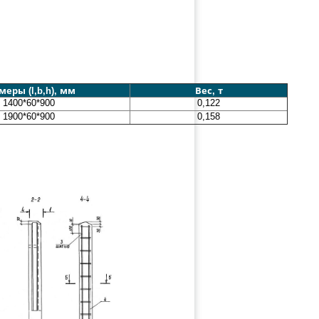
меры (l,b,h), мм
Вес, т
1400*60*900
0,122
1900*60*900
0,158