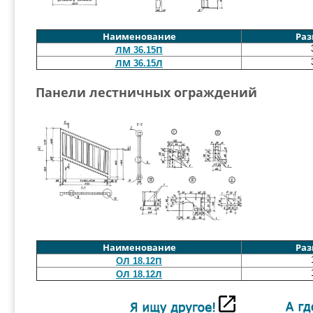
Наименование
Раз
ЛМ 36.15П
ЛМ 36.15Л
Панели лестничных ограждений
Наименование
Раз
OЛ 18.12П
OЛ 18.12Л