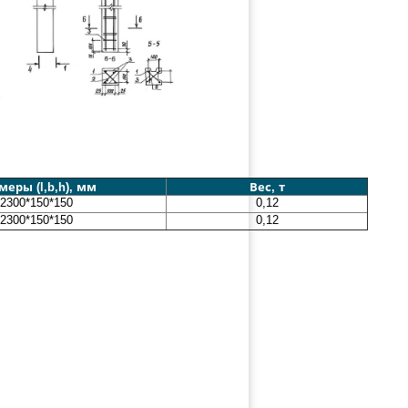
меры (l,b,h), мм
Вес, т
2300*150*150
0,12
2300*150*150
0,12