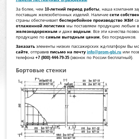
За более, чем
10-летний период работы
, наша компания з
поставщик железобетонных изделий. Наличие
сети собств
страны обеспечивает
бесперебойное производство ЖБИ
са
отлаженной логистике
мы поставляем продукцию любым в
железнодорожным
и даже
водным
. Все эти качества позв
продукцию по
самым выгодным ценам
, без посредников.
Заказать
элементы низких пассажирских жд-платформ Вы м
сайте
, отправив
письмо на почту
info@prom-gbi.ru
или поз
телефона
+7 (800) 444-79-35
(звонок по России бесплатный).
Бортовые стенки