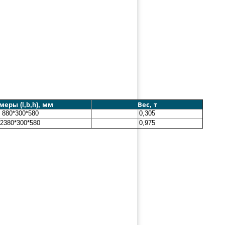
меры (l,b,h), мм
Вес, т
880*300*580
0,305
2380*300*580
0,975