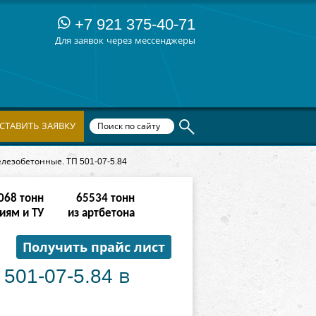
+7 921 375-40-71
Для заявок через мессенджеры
СТАВИТЬ ЗАЯВКУ
езобетонные. ТП 501-07-5.84
342
тонн
262142
тонн
иям и ТУ
из артбетона
Получить прайс лист
501-07-5.84 в