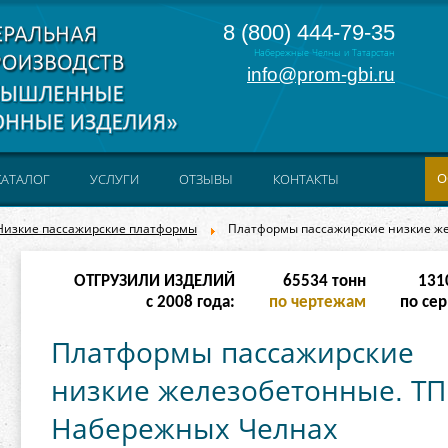
8 (800) 444-79-35
Набережные Челны и Татарстан
info@prom-gbi.ru
О
КАТАЛОГ
УСЛУГИ
ОТЗЫВЫ
КОНТАКТЫ
Низкие пассажирские платформы
Платформы пассажирские низкие жел
ОТГРУЗИЛИ ИЗДЕЛИЙ
262142
тонн
238
с 2008 года:
по чертежам
по сер
Платформы пассажирские
низкие железобетонные. ТП 
Набережных Челнах