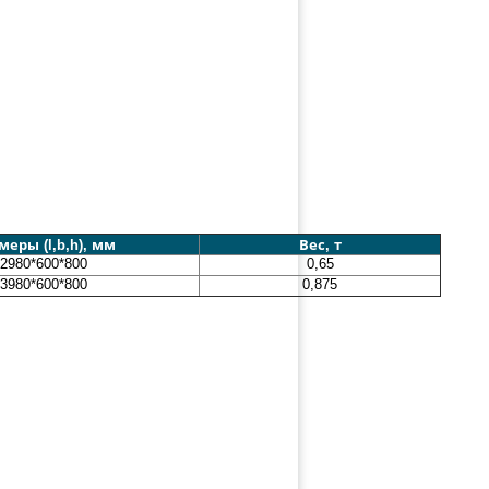
меры (l,b,h), мм
Вес, т
2980*600*800
0,65
3980*600*800
0,875