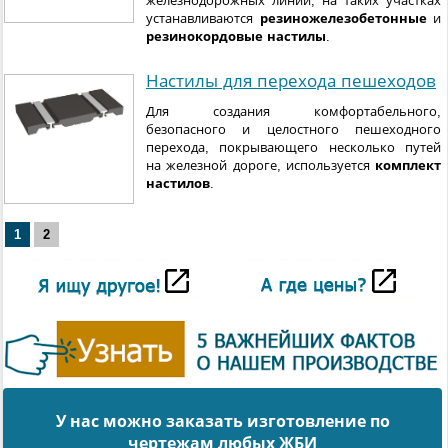
железнодорожных линий, на таких участках
устанавливаются
резиножелезобетонные
и
резинокордовые настилы
.
Настилы для перехода пешеходов
Для создания комфортабельного,
безопасного и целостного пешеходного
перехода, покрывающего несколько путей
на железной дороге, используется
комплект
настилов
.
1
2
У нас можно заказать изготовление по
чертежам любых ЖБИ