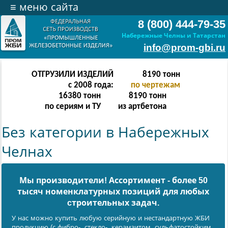
≡
меню сайта
8 (800) 444-79-35
Набережные Челны и Татарстан
info@prom-gbi.ru
ОТГРУЗИЛИ ИЗДЕЛИЙ
16382
тонн
с 2008 года:
по чертежам
32764
тонн
16382
тонн
по сериям и ТУ
из артбетона
Без категории в Набережных
Челнах
Мы производители! Ассортимент - более 50
тысяч номенклатурных позиций для любых
cтроительных задач.
У нас можно купить любую серийную и нестандартную ЖБИ
продукцию (с фибро-, стекло-, керамзитом, сульфатостойким