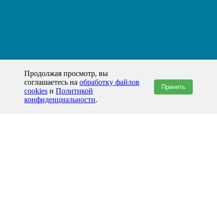
Продолжая просмотр, вы
соглашаетесь на
обработку файлов
Принять
cookies
и
Политикой
конфиденциальности
.
+7(800)444-79-35
звонок по России бесплатный
+7 (812) 565-17-28
ООО "ЖБИ и Архитектура" © 2008-2026
Набережные Челны и Татарстан
info@prom-gbi.ru
chelny.prom-gbi.ru