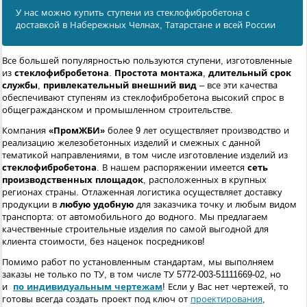
У нас можно купить ступени из стеклофибробетона с
доставкой в Набережных Челнах, Татарстане и всей России
Все большей популярностью пользуются ступени, изготовленные
из
стеклофибробетона
.
Простота монтажа
,
длительный срок
службы
,
привлекательный внешний вид
– все эти качества
обеспечивают ступеням из стеклофибробетона высокий спрос в
общегражданском и промышленном строительстве.
Компания
«ПромЖБИ»
более 9 лет осуществляет производство и
реализацию железобетонных изделий и смежных с данной
тематикой направлениями, в том числе изготовление изделий из
стеклофибробетона
. В нашем распоряжении имеется
сеть
производственных площадок
, расположенных в крупных
регионах страны. Отлаженная логистика осуществляет доставку
продукции в
любую удобную
для заказчика точку и любым видом
транспорта: от автомобильного до водного. Мы предлагаем
качественные строительные изделия по самой выгодной для
клиента стоимости, без наценок посредников!
Помимо работ по установленным стандартам, мы выполняем
заказы не только по ТУ, в том числе ТУ 5772-003-51111669-02, но
и
по индивидуальным чертежам
! Если у Вас нет чертежей, то
готовы всегда создать проект под ключ от
проектирования
,