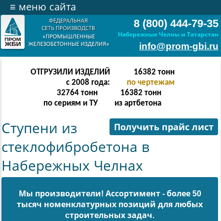
≡
меню сайта
8 (800) 444-79-35
Набережные Челны и Татарстан
info@prom-gbi.ru
ОТГРУЗИЛИ ИЗДЕЛИЙ
32766
тонн
с 2008 года:
по чертежам
65532
тонн
32766
тонн
по сериям и ТУ
из артбетона
Ступени из
Получить прайс лист
стеклофибробетона в
Набережных Челнах
Мы производители! Ассортимент - более 50
тысяч номенклатурных позиций для любых
cтроительных задач.