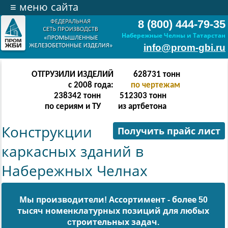
≡
меню сайта
8 (800) 444-79-35
Набережные Челны и Татарстан
info@prom-gbi.ru
ОТГРУЗИЛИ ИЗДЕЛИЙ
628731
тонн
с 2008 года:
по чертежам
238342
тонн
512303
тонн
по сериям и ТУ
из артбетона
Конструкции
Получить прайс лист
каркасных зданий в
Набережных Челнах
Мы производители! Ассортимент - более 50
тысяч номенклатурных позиций для любых
cтроительных задач.