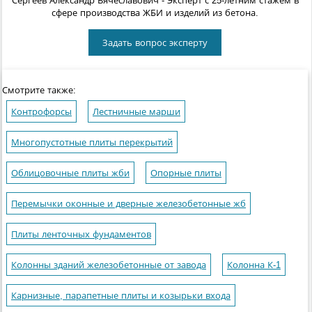
Сергеев Александр Вячеславович
- Эксперт с 25-летним стажем в
сфере производства ЖБИ и изделий из бетона.
Задать вопрос эксперту
Смотрите также:
Контрофорсы
Лестничные марши
Многопустотные плиты перекрытий
Облицовочные плиты жби
Опорные плиты
Перемычки оконные и дверные железобетонные жб
Плиты ленточных фундаментов
Колонны зданий железобетонные от завода
Колонна К-1
Карнизные, парапетные плиты и козырьки входа