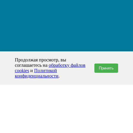
Продолжая просмотр, вы
соглашаетесь на
обработку файлов
Принять
cookies
и
Политикой
конфиденциальности
.
+7(800)444-79-35
звонок по России бесплатный
+7 (812) 565-17-28
ООО "ЖБИ и Архитектура" © 2008-2026
Набережные Челны и Татарстан
info@prom-gbi.ru
chelny.prom-gbi.ru