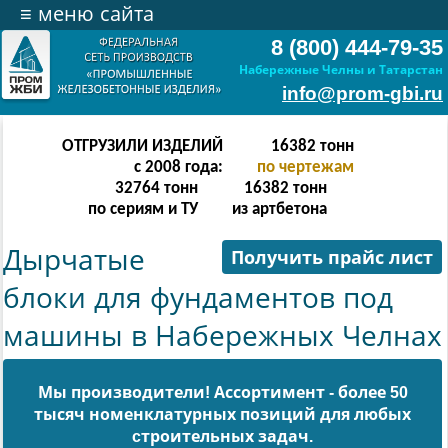
≡
меню сайта
8 (800) 444-79-35
Набережные Челны и Татарстан
info@prom-gbi.ru
ОТГРУЗИЛИ ИЗДЕЛИЙ
65534
тонн
с 2008 года:
по чертежам
131068
тонн
65534
тонн
по сериям и ТУ
из артбетона
Дырчатые
Получить прайс лист
блоки для фундаментов под
машины в Набережных Челнах
Мы производители! Ассортимент - более 50
тысяч номенклатурных позиций для любых
cтроительных задач.