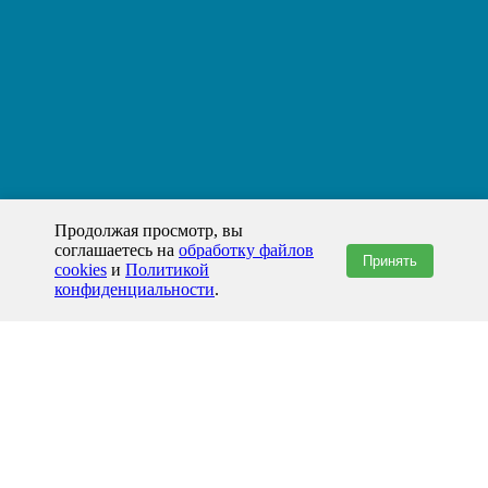
Продолжая просмотр, вы
соглашаетесь на
обработку файлов
Принять
cookies
и
Политикой
конфиденциальности
.
+7(800)444-79-35
звонок по России бесплатный
+7 (812) 565-17-28
ООО "ЖБИ и Архитектура" © 2008-2026
Набережные Челны и Татарстан
info@prom-gbi.ru