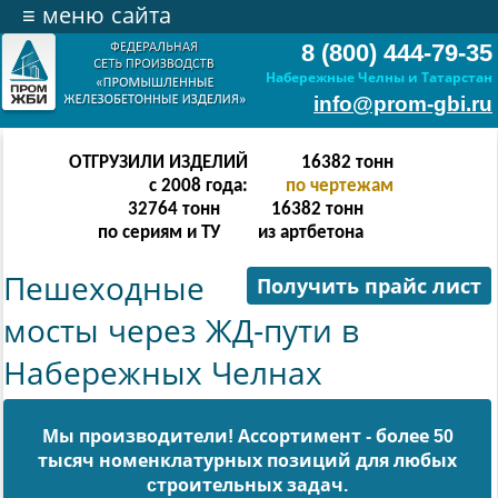
≡
меню сайта
8 (800) 444-79-35
Набережные Челны и Татарстан
info@prom-gbi.ru
ОТГРУЗИЛИ ИЗДЕЛИЙ
32766
тонн
с 2008 года:
по чертежам
65532
тонн
32766
тонн
по сериям и ТУ
из артбетона
Пешеходные
Получить прайс лист
мосты через ЖД-пути в
Набережных Челнах
Мы производители! Ассортимент - более 50
тысяч номенклатурных позиций для любых
cтроительных задач.