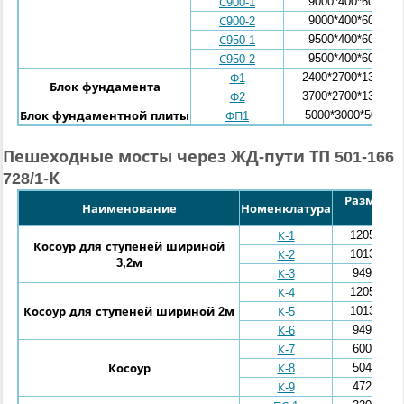
9000*400*600
С900-1
9000*400*600
С900-2
9500*400*600
С950-1
9500*400*600
С950-2
2400*2700*1300
Ф1
Блок фундамента
3700*2700*1300
Ф2
5000*3000*500
Блок фундаментной плиты
ФП1
Пешеходные мосты через ЖД-пути ТП 501-166
728/1-К
Размеры (l
Наименование
Номенклатура
мм
12050*260
К-1
Косоур для ступеней шириной
10130*260
К-2
3,2м
9490*260
К-3
12050*260
К-4
10130*260
Косоур для ступеней шириной 2м
К-5
9490*260
К-6
6000*180
К-7
5040*180
Косоур
К-8
4720*180
К-9