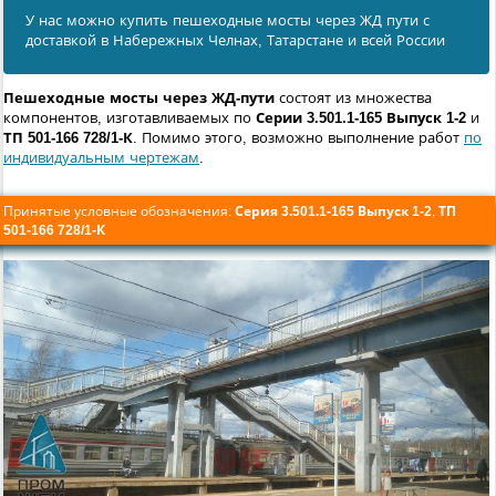
У нас можно купить пешеходные мосты через ЖД пути с
доставкой в Набережных Челнах, Татарстане и всей России
Пешеходные мосты через ЖД-пути
состоят из множества
компонентов, изготавливаемых по
Серии 3.501.1-165 Выпуск 1-2
и
ТП 501-166 728/1-К
. Помимо этого, возможно выполнение работ
по
индивидуальным чертежам
.
Принятые условные обозначения:
Серия 3.501.1-165 Выпуск 1-2
,
ТП
501-166 728/1-К