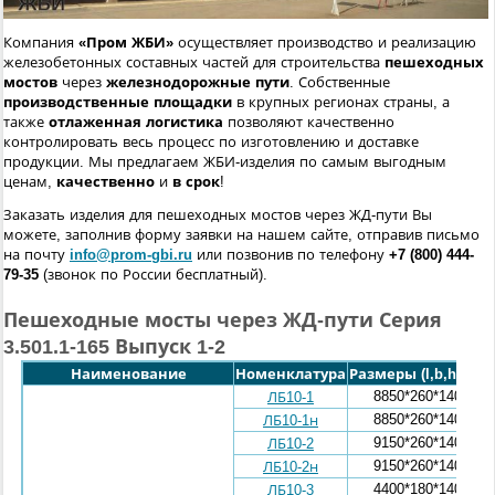
Компания
«Пром ЖБИ»
осуществляет производство и реализацию
железобетонных составных частей для строительства
пешеходных
мостов
через
железнодорожные пути
. Собственные
производственные площадки
в крупных регионах страны, а
также
отлаженная логистика
позволяют качественно
контролировать весь процесс по изготовлению и доставке
продукции. Мы предлагаем ЖБИ-изделия по самым выгодным
ценам,
качественно
и
в срок
!
Заказать изделия для пешеходных мостов через ЖД-пути Вы
можете, заполнив форму заявки на нашем сайте, отправив письмо
на почту
info@prom-gbi.ru
или позвонив по телефону
+7 (800) 444-
79-35
(звонок по России бесплатный).
Пешеходные мосты через ЖД-пути Серия
3.501.1-165 Выпуск 1-2
Наименование
Номенклатура
Размеры (l,b,h), мм
8850*260*1400
ЛБ10-1
8850*260*1400
ЛБ10-1н
9150*260*1400
ЛБ10-2
9150*260*1400
ЛБ10-2н
4400*180*1400
ЛБ10-3