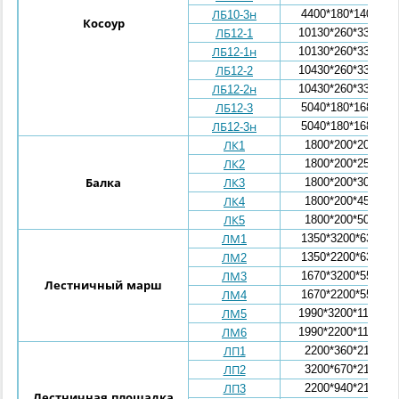
4400*180*1400
ЛБ10-3н
Косоур
10130*260*3360
ЛБ12-1
10130*260*3360
ЛБ12-1н
10430*260*3360
ЛБ12-2
10430*260*3360
ЛБ12-2н
5040*180*1680
ЛБ12-3
5040*180*1680
ЛБ12-3н
1800*200*200
ЛК1
1800*200*250
ЛК2
1800*200*300
Балка
ЛК3
1800*200*450
ЛК4
1800*200*500
ЛК5
1350*3200*630
ЛМ1
1350*2200*630
ЛМ2
1670*3200*559
ЛМ3
Лестничный марш
1670*2200*559
ЛМ4
1990*3200*1199
ЛМ5
1990*2200*1199
ЛМ6
2200*360*210
ЛП1
3200*670*210
ЛП2
2200*940*210
ЛП3
Лестничная площадка