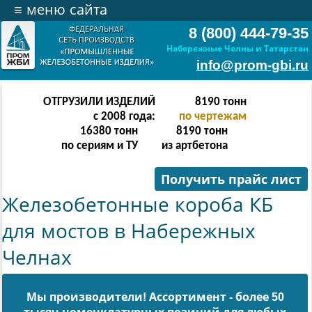
≡
меню сайта
8 (800) 444-79-35
Набережные Челны и Татарстан
info@prom-gbi.ru
ОТГРУЗИЛИ ИЗДЕЛИЙ
16382
тонн
с 2008 года:
по чертежам
32764
тонн
16382
тонн
по сериям и ТУ
из артбетона
Получить прайс лист
Железобетонные короба КБ
для мостов в Набережных
Челнах
Мы производители! Ассортимент - более 50