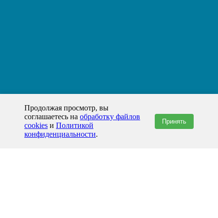
Продолжая просмотр, вы
соглашаетесь на
обработку файлов
Принять
cookies
и
Политикой
конфиденциальности
.
+7(800)444-79-35
звонок по России бесплатный
+7 (812) 565-17-28
ООО "ЖБИ и Архитектура" © 2008-2026
Набережные Челны и Татарстан
info@prom-gbi.ru