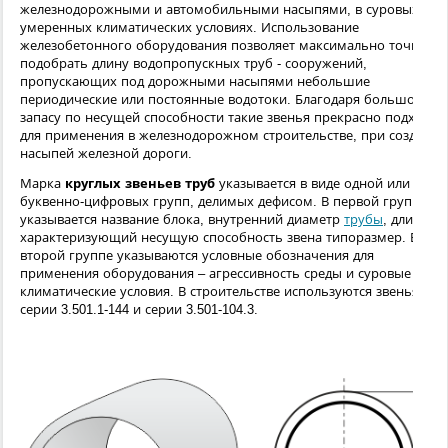
железнодорожными и автомобильными насыпями, в суровых или
умеренных климатических условиях. Использование
железобетонного оборудования позволяет максимально точно
подобрать длину водопропускных труб - сооружений,
пропускающих под дорожными насыпями небольшие
периодические или постоянные водотоки. Благодаря большому
запасу по несущей способности такие звенья прекрасно подходят
для применения в железнодорожном строительстве, при создании
насыпей железной дороги.
Марка
круглых звеньев труб
указывается в виде одной или двух
буквенно-цифровых групп, делимых дефисом. В первой группе
указывается название блока, внутренний диаметр
трубы
, длина и
характеризующий несущую способность звена типоразмер. Во
второй группе указываются условные обозначения для
применения оборудования – агрессивность среды и суровые
климатические условия. В строительстве используются звенья
серии 3.501.1-144 и серии 3.501-104.3.