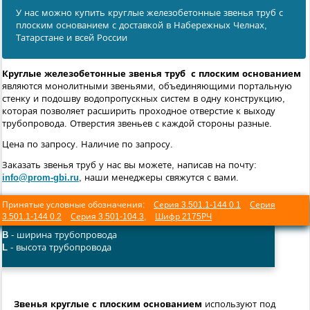
У нас можно купить круглые железобетонные звенья труб с
плоским основанием с доставкой в Набережных Челнах,
Татарстане и всей России
Круглые железобетонные звенья труб с плоским основанием
являются монолитными звеньями, объединяющими портальную
стенку и подошву водопропускных систем в одну конструкцию,
которая позволяет расширить проходное отверстие к выходу
трубопровода. Отверстия звеньев с каждой стороны разные.
Цена по запросу. Наличие по запросу.
Заказать звенья труб у нас вы можете, написав на почту:
info@prom-gbi.ru
, наши менеджеры свяжутся с вами.
Принятые условные обозначения:
Серия 3.501.1-144 0.1
Серия
3.501.1-144 0.2
Серия 3.501-104.3
,
Шифр 2175РЧ
B
- ширина трубопровода
L
- высота трубопровода
Звенья круглые с плоским основанием
используют под