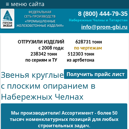
≡
меню сайта
8 (800) 444-79-35
Набережные Челны и Татарстан
info@prom-gbi.ru
ОТГРУЗИЛИ ИЗДЕЛИЙ
628731
тонн
с 2008 года:
по чертежам
238342
тонн
512303
тонн
по сериям и ТУ
из артбетона
Звенья круглые
Получить прайс лист
с плоским опиранием в
Набережных Челнах
Мы производители! Ассортимент - более 50
тысяч номенклатурных позиций для любых
cтроительных задач.