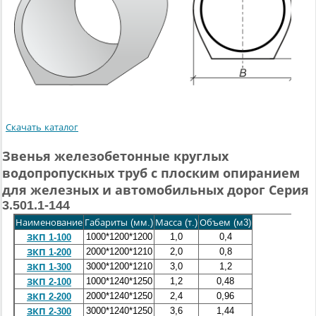
Скачать каталог
Звенья железобетонные круглых
водопропускных труб с плоским опиранием
для железных и автомобильных дорог Серия
3.501.1-144
Наименование
Габариты (мм.)
Масса (т.)
Объем (м3)
1000*1200*1200
1,0
0,4
ЗКП 1-100
2000*1200*1210
2,0
0,8
ЗКП 1-200
3000*1200*1210
3,0
1,2
ЗКП 1-300
1000*1240*1250
1,2
0,48
ЗКП 2-100
2000*1240*1250
2,4
0,96
ЗКП 2-200
3000*1240*1250
3,6
1,44
ЗКП 2-300