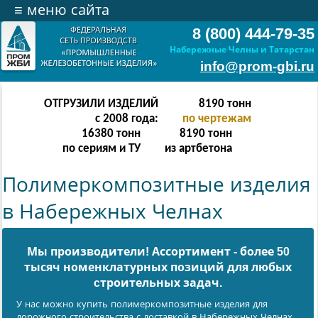
≡
меню сайта
8 (800) 444-79-35
Набережные Челны и Татарстан
info@prom-gbi.ru
ОТГРУЗИЛИ ИЗДЕЛИЙ
16382
тонн
с 2008 года:
по чертежам
32764
тонн
16382
тонн
по сериям и ТУ
из артбетона
Полимеркомпозитные изделия
в Набережных Челнах
Мы производители! Ассортимент - более 50
тысяч номенклатурных позиций для любых
cтроительных задач.
У нас можно купить полимеркомпозитные изделия для
дорожного строительства с доставкой в Набережных Челнах,