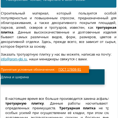
Строительный материал, который пользуется особой
популярностью и повышенным спросом, предназначенный для
облагораживания, а также декоративного покрытия площадей,
парков, аллей, скверов и тротуаров, известен, как
тротуарная
плитка
. Данные высококачественные и долговечные изделия
бывают самых различных видов, форм, размеров, цветов и
декоративной отделки. Здесь, прежде всего, все зависит от сырья,
которое берется за основу.
Заказать тротуартную плитку у нас вы можете, написав на почту:
info@prom-gbi.ru
, наши менеджеры свяжутся с вами.
Принятые условные обозначения:
ГОСТ 17608-91
Длина и ширина
В настоящее время все больше производится замена асфальтов н
тротуарную плитку
. Данные работы насчитывают ря
определенных преимуществ.
Тротуарная плитка
не требуе
особых усилий при осуществлении её кладки, при этом славитс
долговечным эксплуатационным сроком и богатым внешни