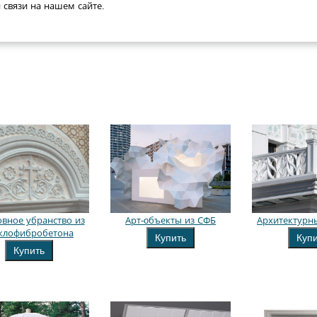
связи на нашем сайте.
вное убранство из
Арт-oбъекты из СФБ
Архитектурн
еклофибробетона
Купить
Куп
Купить