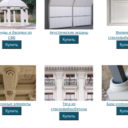
нды и беседки из
Акустические экраны
Филен
СФБ
стеклофиб
Купить
Купить
Куп
сонные элементы
Тяга из
База колон
стеклофибробетона
Купить
Куп
Купить