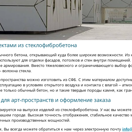
ектами из стеклофибробетона
ычного бетона, открывающий куда более широкие возможности. Из 
используют для отделки фасадов, потолков и стен внутри помещений
е армирования. Вместо тяжеловесного и ограничивающего выбор фо
 волокна стекла.
-пространства можно изготовить из СФБ. С этим материалом доступ
сплуатацию в условиях открытого воздуха и контакта с влагой – атм
е только обычный бетон, но и такие твердые породы камня, как гра
для арт-пространств и оформление заказа
руется на выпуске изделий из стеклофибробетона. У нас вы можете 
вашем городе. Высокая точность отображения, стабильное качество 
личных производственных мощностей.
, Вы всегда можете обратиться к нам через электронную почту
info