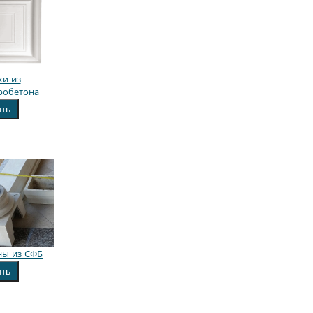
ки из
робетона
ить
ны из СФБ
ить