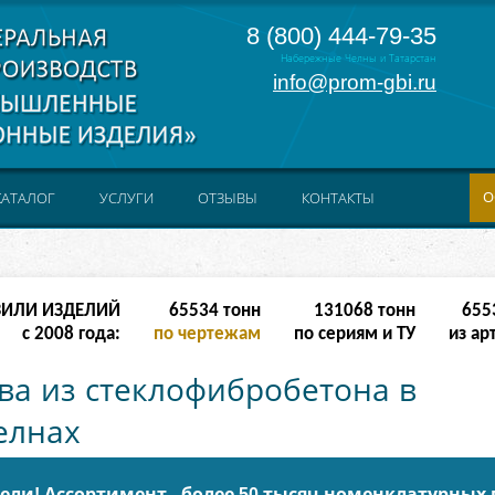
8 (800) 444-79-35
Набережные Челны и Татарстан
info@prom-gbi.ru
О
КАТАЛОГ
УСЛУГИ
ОТЗЫВЫ
КОНТАКТЫ
ЗИЛИ ИЗДЕЛИЙ
524286
тонн
238342
тонн
5123
с 2008 года:
по чертежам
по сериям и ТУ
из ар
ва из стеклофибробетона в
елнах
ли! Ассортимент - более 50 тысяч номенклатурных