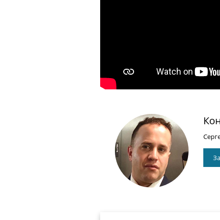
Кон
Серг
За