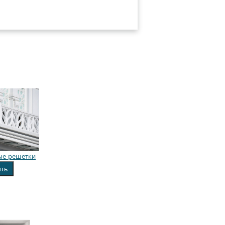
ые решетки
ить