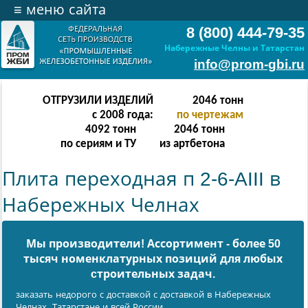
≡
меню сайта
8 (800) 444-79-35
Набережные Челны и Татарстан
info@prom-gbi.ru
ОТГРУЗИЛИ ИЗДЕЛИЙ
2046
тонн
с 2008 года:
по чертежам
4092
тонн
2046
тонн
по сериям и ТУ
из артбетона
Плита переходная п 2-6-AIII в
Набережных Челнах
Мы производители! Ассортимент - более 50
тысяч номенклатурных позиций для любых
cтроительных задач.
заказать недорого с доставкой с доставкой в Набережных
Челнах, Татарстане и всей России