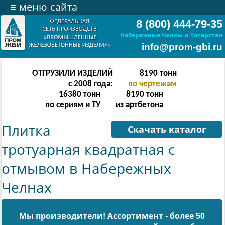
≡
меню сайта
8 (800) 444-79-35
Набережные Челны и Татарстан
info@prom-gbi.ru
ОТГРУЗИЛИ ИЗДЕЛИЙ
16382
тонн
с 2008 года:
по чертежам
32764
тонн
16382
тонн
по сериям и ТУ
из артбетона
Плитка
Скачать каталог
тротуарная квадратная с
отмывом в Набережных
Челнах
Мы производители! Ассортимент - более 50