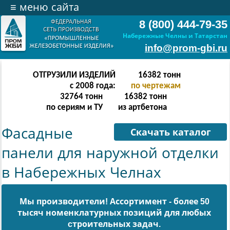
≡
меню сайта
8 (800) 444-79-35
Набережные Челны и Татарстан
info@prom-gbi.ru
ОТГРУЗИЛИ ИЗДЕЛИЙ
65534
тонн
с 2008 года:
по чертежам
131068
тонн
65534
тонн
по сериям и ТУ
из артбетона
Фасадные
Скачать каталог
панели для наружной отделки
в Набережных Челнах
Мы производители! Ассортимент - более 50
тысяч номенклатурных позиций для любых
cтроительных задач.