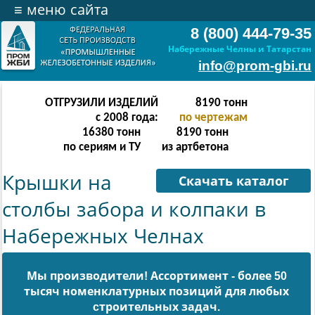
≡
меню сайта
8 (800) 444-79-35
Набережные Челны и Татарстан
info@prom-gbi.ru
ОТГРУЗИЛИ ИЗДЕЛИЙ
32766
тонн
с 2008 года:
по чертежам
65532
тонн
32766
тонн
по сериям и ТУ
из артбетона
Крышки на
Скачать каталог
столбы забора и колпаки в
Набережных Челнах
Мы производители! Ассортимент - более 50
тысяч номенклатурных позиций для любых
cтроительных задач.